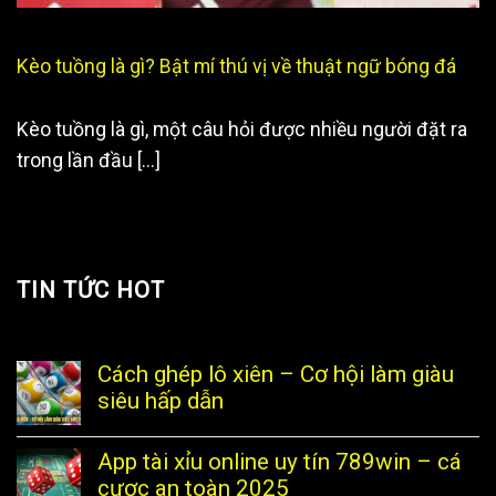
Kèo tuồng là gì? Bật mí thú vị về thuật ngữ bóng đá
Kèo tuồng là gì, một câu hỏi được nhiều người đặt ra
trong lần đầu [...]
TIN TỨC HOT
Cách ghép lô xiên – Cơ hội làm giàu
siêu hấp dẫn
App tài xỉu online uy tín 789win – cá
cược an toàn 2025