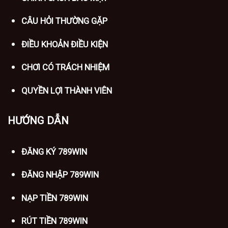
CÂU HỎI THƯỜNG GẶP
ĐIỀU KHOẢN ĐIỀU KIỆN
CHƠI CÓ TRÁCH NHIỆM
QUYỀN LỢI THÀNH VIÊN
HƯỚNG DẪN
ĐĂNG KÝ 789WIN
ĐĂNG NHẬP 789WIN
NẠP TIỀN 789WIN
RÚT TIỀN 789WIN