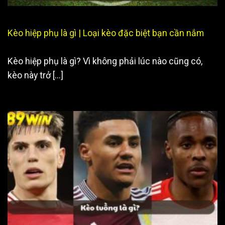
Kèo hiệp phụ là gì | Loại kèo đặc biệt bạn cần nắm
Kèo hiệp phụ là gì? Vì không phải lúc nào cũng có,
kèo này trở [...]