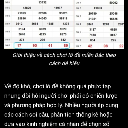
Giới thiệu về cách chơi lô đề miền Bắc theo
cách dễ hiểu
Về độ khó, chơi lô đề không quá phức tạp
nhưng đòi hỏi người chơi phải có chiến lược
và phương pháp hợp lý. Nhiều người áp dụng
các cách soi cầu, phân tích thống kê hoặc
dựa vào kinh nghiệm cá nhân để chọn số.