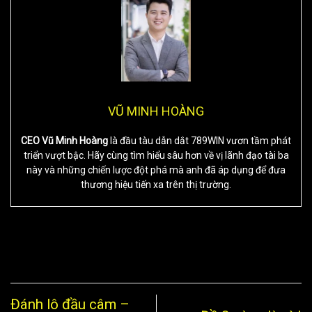
VŨ MINH HOÀNG
CEO Vũ Minh Hoàng
là đầu tàu dẫn dắt 789WIN vươn tầm phát
triển vượt bậc. Hãy cùng tìm hiểu sâu hơn về vị lãnh đạo tài ba
này và những chiến lược đột phá mà anh đã áp dụng để đưa
thương hiệu tiến xa trên thị trường.
Đánh lô đầu câm –