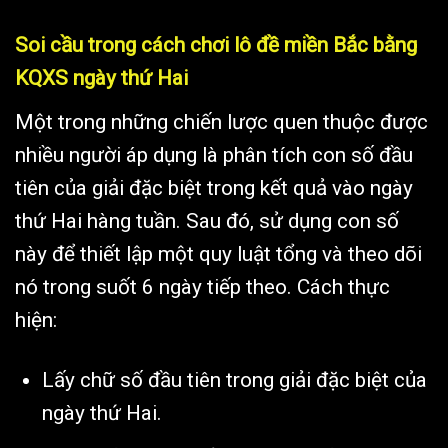
Soi cầu trong cách chơi lô đề miền Bắc bằng
KQXS ngày thứ Hai
Một trong những chiến lược quen thuộc được
nhiều người áp dụng là phân tích con số đầu
tiên của giải đặc biệt trong kết quả vào ngày
thứ Hai hàng tuần. Sau đó, sử dụng con số
này để thiết lập một quy luật tổng và theo dõi
nó trong suốt 6 ngày tiếp theo. Cách thực
hiện:
Lấy chữ số đầu tiên trong giải đặc biệt của
ngày thứ Hai.