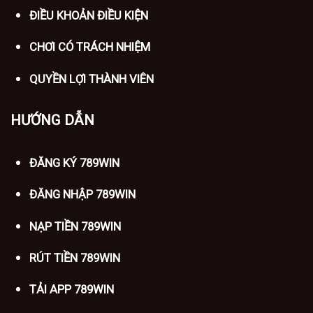
ĐIỀU KHOẢN ĐIỀU KIỆN
CHƠI CÓ TRÁCH NHIỆM
QUYỀN LỢI THÀNH VIÊN
HƯỚNG DẪN
ĐĂNG KÝ 789WIN
ĐĂNG NHẬP 789WIN
NẠP TIỀN 789WIN
RÚT TIỀN 789WIN
TẢI APP 789WIN