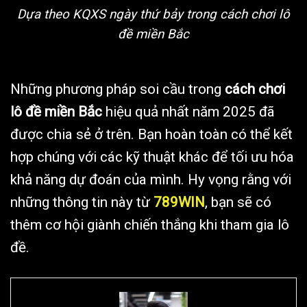
Dựa theo KQXS ngày thứ bảy trong cách chơi lô
đề miền Bắc
Những phương pháp soi cầu trong
cách chơi
lô đề miền Bắc
hiệu quả nhất năm 2025 đã
được chia sẻ ở trên. Bạn hoàn toàn có thể kết
hợp chúng với các kỹ thuật khác để tối ưu hóa
khả năng dự đoán của mình. Hy vọng rằng với
những thông tin này từ
789WIN
, bạn sẽ có
thêm cơ hội giành chiến thắng khi tham gia lô
đề.