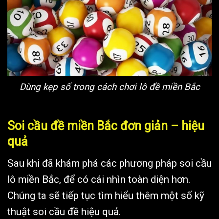
Dùng kẹp số trong cách chơi lô đề miền Bắc
Soi cầu đề miền Bắc đơn giản – hiệu
quả
Sau khi đã khám phá các phương pháp soi cầu
lô miền Bắc, để có cái nhìn toàn diện hơn.
Chúng ta sẽ tiếp tục tìm hiểu thêm một số kỹ
thuật soi cầu đề hiệu quả.