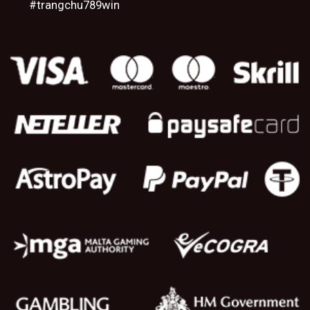
#trangchu789win