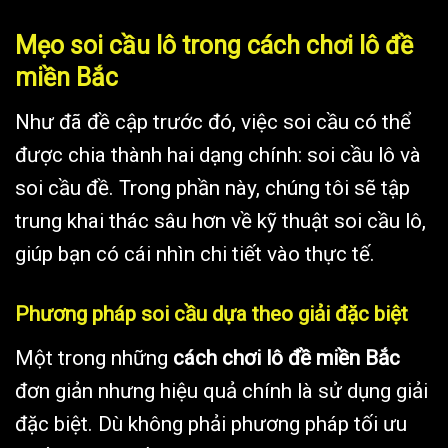
Mẹo soi cầu lô trong cách chơi lô đề
miền Bắc
Như đã đề cập trước đó, việc soi cầu có thể
được chia thành hai dạng chính: soi cầu lô và
soi cầu đề. Trong phần này, chúng tôi sẽ tập
trung khai thác sâu hơn về kỹ thuật soi cầu lô,
giúp bạn có cái nhìn chi tiết vào thực tế.
Phương pháp soi cầu dựa theo giải đặc biệt
Một trong những
cách chơi lô đề miền Bắc
đơn giản nhưng hiệu quả chính là sử dụng giải
đặc biệt. Dù không phải phương pháp tối ưu