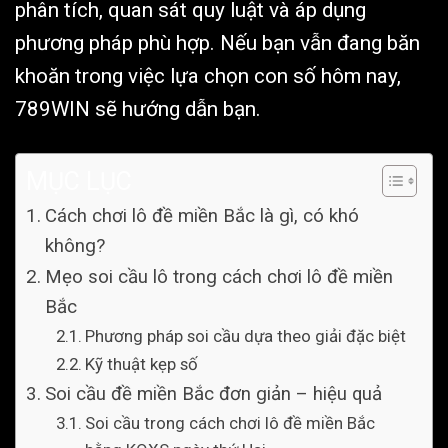
phân tích, quan sát quy luật và áp dụng
phương pháp phù hợp. Nếu bạn vẫn đang băn
khoăn trong việc lựa chọn con số hôm nay,
789WIN sẽ hướng dẫn bạn.
MỤC LỤC
Cách chơi lô đề miền Bắc là gì, có khó
không?
Mẹo soi cầu lô trong cách chơi lô đề miền
Bắc
Phương pháp soi cầu dựa theo giải đặc biệt
Kỹ thuật kẹp số
Soi cầu đề miền Bắc đơn giản – hiệu quả
Soi cầu trong cách chơi lô đề miền Bắc