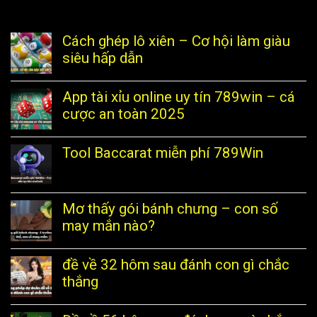
Cách ghép lô xiên – Cơ hội làm giàu
siêu hấp dẫn
App tài xỉu online uy tín 789win – cá
cược an toàn 2025
Tool Baccarat miễn phí 789Win
Mơ thấy gói bánh chưng – con số
may mắn nào?
đề về 32 hôm sau đánh con gì chắc
thắng