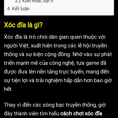
Kiên nhẫn, đặt ít
Kết luận
Xóc đĩa là gì?
Xóc đĩa là trò chơi dân gian quen thuộc với
người Việt, xuất hiện trong các lễ hội truyền
thống và sự kiện cộng đồng. Nhờ vào sự phát
triển mạnh mẽ của công nghệ, tựa game đã
được đưa lên nền tảng trực tuyến, mang đến
sự tiện lợi và trải nghiệm hấp dẫn hơn bao giờ
hết.
Thay vì đến các sòng bạc truyền thống, giờ
đây thành viên tìm hiểu
cách chơi xóc đĩa