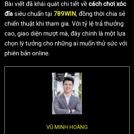
Bài viết đã khái quát chi tiết về
cách chơi xóc
đĩa
siêu chuẩn tại
789WIN
, đồng thời chia sẻ
chiến thuật khi tham gia. Với tỷ lệ trả thưởng
cao, giao diện mượt mà, đây chính là một lựa
chọn lý tưởng cho những ai muốn thử sức với
phiên bản online.
VŨ MINH HOÀNG