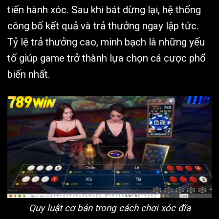
tiến hành xóc. Sau khi bát dừng lại, hệ thống
công bố kết quả và trả thưởng ngay lập tức.
Tỷ lệ trả thưởng cao, minh bạch là những yếu
tố giúp game trở thành lựa chọn cá cược phổ
biến nhất.
Quy luật cơ bản trong cách chơi xóc đĩa