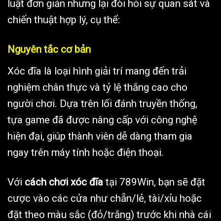
luật đơn giản nhưng lại đòi hỏi sự quan sát và
chiến thuật hợp lý, cụ thể:
Nguyên tắc cơ bản
Xóc đĩa là loại hình giải trí mang đến trải
nghiệm chân thực và tỷ lệ thắng cao cho
người chơi. Dựa trên lối đánh truyền thống,
tựa game đã được nâng cấp với công nghệ
hiện đại, giúp thành viên dễ dàng tham gia
ngay trên máy tính hoặc điện thoại.
Với
cách chơi xóc đĩa
tại 789Win, bạn sẽ đặt
cược vào các cửa như chẵn/lẻ, tài/xỉu hoặc
đặt theo màu sắc (đỏ/trắng) trước khi nhà cái