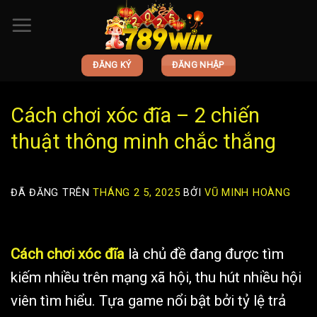
Chuyển
đến
nội
ĐĂNG KÝ
ĐĂNG NHẬP
dung
Cách chơi xóc đĩa – 2 chiến
thuật thông minh chắc thắng
ĐÃ ĐĂNG TRÊN
THÁNG 2 5, 2025
BỞI
VŨ MINH HOÀNG
Cách chơi xóc đĩa
là chủ đề đang được tìm
kiếm nhiều trên mạng xã hội, thu hút nhiều hội
viên tìm hiểu. Tựa game nổi bật bởi tỷ lệ trả