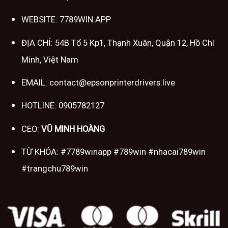
WEBSITE: 7789WIN.APP
ĐỊA CHỈ: 54B Tổ 5 Kp1, Thạnh Xuân, Quận 12, Hồ Chí
Minh, Việt Nam
EMAIL:
contact@epsonprinterdrivers.live
HOTLINE: 0905782127
CEO:
VŨ MINH HOÀNG
TỪ KHÓA: #7789winapp #789win #nhacai789win
#trangchu789win