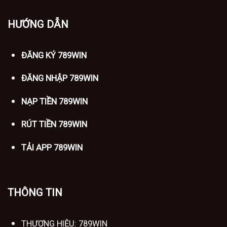
HƯỚNG DẪN
ĐĂNG KÝ 789WIN
ĐĂNG NHẬP 789WIN
NẠP TIỀN 789WIN
RÚT TIỀN 789WIN
TẢI APP 789WIN
THÔNG TIN
THƯƠNG HIỆU: 789WIN