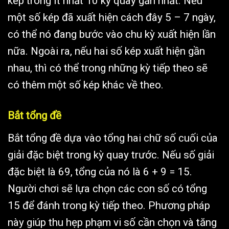
kép trong ít nhất 10 kỳ quay gần nhất. Nếu
một số kép đã xuất hiện cách đây 5 – 7 ngày,
có thể nó đang bước vào chu kỳ xuất hiện lần
nữa. Ngoài ra, nếu hai số kép xuất hiện gần
nhau, thì có thể trong những kỳ tiếp theo sẽ
có thêm một số kép khác về theo.
Bắt tổng đề
Bắt tổng đề dựa vào tổng hai chữ số cuối của
giải đặc biệt trong kỳ quay trước. Nếu số giải
đặc biệt là 69, tổng của nó là 6 + 9 = 15.
Người chơi sẽ lựa chọn các con số có tổng
15 để đánh trong kỳ tiếp theo. Phương pháp
này giúp thu hẹp phạm vi số cần chọn và tăng