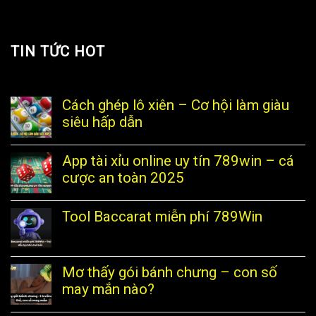
TIN TỨC HOT
Cách ghép lô xiên – Cơ hội làm giàu
siêu hấp dẫn
App tài xỉu online uy tín 789win – cá
cược an toàn 2025
Tool Baccarat miễn phí 789Win
Mơ thấy gói bánh chưng – con số
may mắn nào?