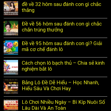
đề về 32 hôm sau đánh con gì chắc
thắng
Đề về 56 hôm sau đánh con gì chắc
chắn trúng thưởng
Đề về 95 hôm sau đánh con gì? Giải
mã cơ chế đánh lô
Cách chọn lô bạch thủ – Chia sẻ kinh
nghiệm bắt lô
Bảng Lô Đề Dễ Hiểu – Học Nhanh,
Hiểu Sâu Và Chơi Hay
Lô Chơi Nhiều Ngày – Bí Kíp Nuôi Số
Lâu Dài Và An Toàn