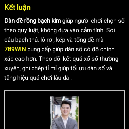
Kết luận
Dàn đề rồng bạch kim
giúp người chơi chọn số
theo quy luật, không dựa vào cảm tính. Soi
cầu bạch thủ, lô rơi, kép và tổng đề mà
789WIN
cung cấp giúp dàn số có độ chính
xác cao hơn. Theo dõi kết quả xổ số thường
xuyên, ghi chép tỉ mỉ giúp tối ưu dàn số và
tăng hiệu quả chơi lâu dài.