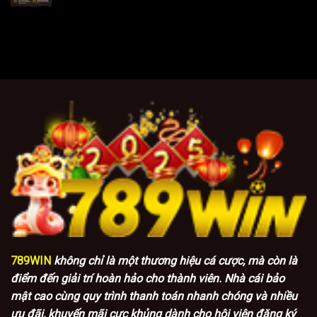
789WIN
không chỉ là một thương hiệu cá cược, mà còn là
điểm đến giải trí hoàn hảo cho thành viên. Nhà cái bảo
mật cao cùng quy trình thanh toán nhanh chóng và nhiều
ưu đãi, khuyến mãi cực khủng dành cho hội viên đăng ký