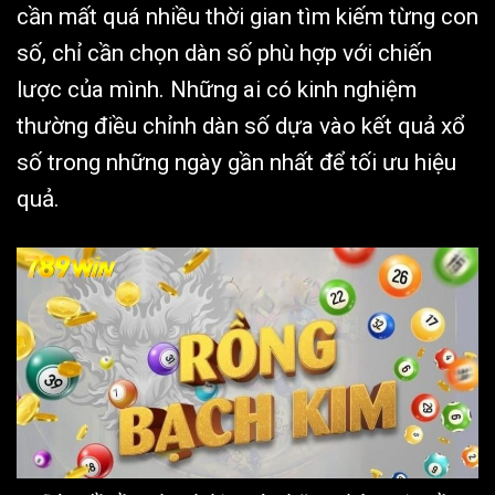
cần mất quá nhiều thời gian tìm kiếm từng con
số, chỉ cần chọn dàn số phù hợp với chiến
lược của mình. Những ai có kinh nghiệm
thường điều chỉnh dàn số dựa vào kết quả xổ
số trong những ngày gần nhất để tối ưu hiệu
quả.