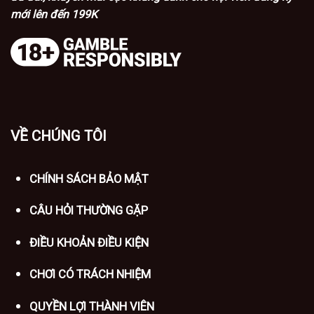
mới lên đến 199K
VỀ CHÚNG TÔI
CHÍNH SÁCH BẢO MẬT
CÂU HỎI THƯỜNG GẶP
ĐIỀU KHOẢN ĐIỀU KIỆN
CHƠI CÓ TRÁCH NHIỆM
QUYỀN LỢI THÀNH VIÊN