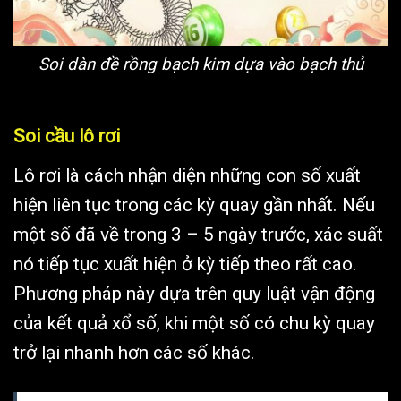
Soi dàn đề rồng bạch kim dựa vào bạch thủ
Soi cầu lô rơi
Lô rơi là cách nhận diện những con số xuất
hiện liên tục trong các kỳ quay gần nhất. Nếu
một số đã về trong 3 – 5 ngày trước, xác suất
nó tiếp tục xuất hiện ở kỳ tiếp theo rất cao.
Phương pháp này dựa trên quy luật vận động
của kết quả xổ số, khi một số có chu kỳ quay
trở lại nhanh hơn các số khác.