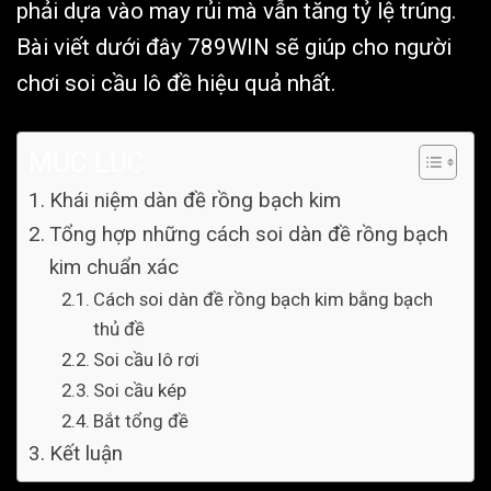
phải dựa vào may rủi mà vẫn tăng tỷ lệ trúng.
Bài viết dưới đây 789WIN sẽ giúp cho người
chơi soi cầu lô đề hiệu quả nhất.
MỤC LỤC
Khái niệm dàn đề rồng bạch kim
Tổng hợp những cách soi dàn đề rồng bạch
kim chuẩn xác
Cách soi dàn đề rồng bạch kim bằng bạch
thủ đề
Soi cầu lô rơi
Soi cầu kép
Bắt tổng đề
Kết luận