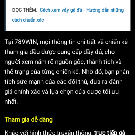
ĐỌC THÊM:
Cách xem vảy gà đá - Hướng dẫn những
cách chuẩn xác
Tại 789WIN, mọi thông tin chi tiết về chiến kê
tham gia đều được cung cấp đầy đủ, cho
người xem nắm rõ nguồn gốc, thành tích và
thể trạng của từng chiến kê. Nhờ đó, bạn phân
tích sức mạnh của các đối thủ, đưa ra đánh
giá chính xác và lựa chọn cửa cược tối ưu
nhất.
Tham gia dễ dàng
Khác với hình thức truyền thống,
trực tiếp gà