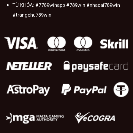
TỪ KHÓA: #7789winapp #789win #nhacai789win
#trangchu789win