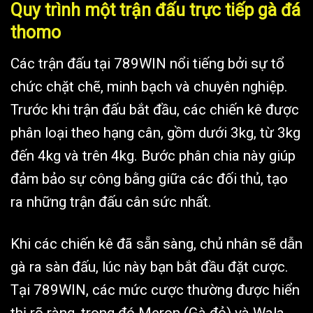
Quy trình một trận đấu trực tiếp gà đá
thomo
Các trận đấu tại 789WIN nổi tiếng bởi sự tổ
chức chặt chẽ, minh bạch và chuyên nghiệp.
Trước khi trận đấu bắt đầu, các chiến kê được
phân loại theo hạng cân, gồm dưới 3kg, từ 3kg
đến 4kg và trên 4kg. Bước phân chia này giúp
đảm bảo sự công bằng giữa các đối thủ, tạo
ra những trận đấu cân sức nhất.
Khi các chiến kê đã sẵn sàng, chủ nhân sẽ dẫn
gà ra sàn đấu, lúc này bạn bắt đầu đặt cược.
Tại 789WIN, các mức cược thường được hiển