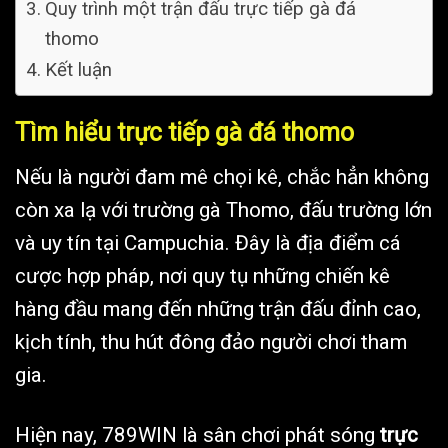
Quy trình một trận đấu trực tiếp gà đá
thomo
Kết luận
Tìm hiểu trực tiếp gà đá thomo
Nếu là người đam mê chọi kê, chắc hẳn không
còn xa lạ với trường gà Thomo, đấu trường lớn
và uy tín tại Campuchia. Đây là địa điểm cá
cược hợp pháp, nơi quy tụ những chiến kê
hàng đầu mang đến những trận đấu đỉnh cao,
kịch tính, thu hút đông đảo người chơi tham
gia.
Hiện nay, 789WIN là sân chơi phát sóng
trực