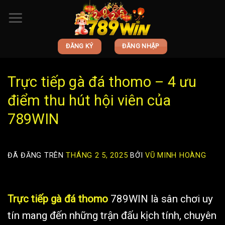
Chuyển
đến
nội
ĐĂNG KÝ
ĐĂNG NHẬP
dung
Trực tiếp gà đá thomo – 4 ưu
điểm thu hút hội viên của
789WIN
ĐÃ ĐĂNG TRÊN
THÁNG 2 5, 2025
BỞI
VŨ MINH HOÀNG
Trực tiếp gà đá thomo
789WIN là sân chơi uy
tín mang đến những trận đấu kịch tính, chuyên