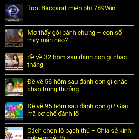
Tool Baccarat miễn phí 789Win
Mơ thấy gói bánh chưng – con số
may mắn nào?
đề về 32 hôm sau đánh con gì chắc
thắng
Đề về 56 hôm sau đánh con gì chắc
chắn trúng thưởng
Đề về 95 hôm sau đánh con gì? Giải
mã cơ chế đánh lô
Cách chọn lô bạch thủ – Chia sẻ kinh
nghiệm bắt lô