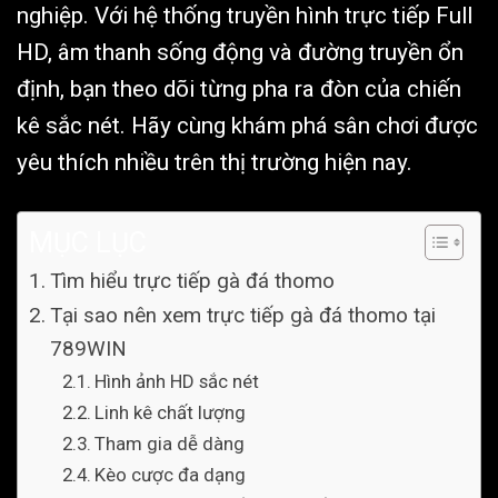
nghiệp. Với hệ thống truyền hình trực tiếp Full
HD, âm thanh sống động và đường truyền ổn
định, bạn theo dõi từng pha ra đòn của chiến
kê sắc nét. Hãy cùng khám phá sân chơi được
yêu thích nhiều trên thị trường hiện nay.
MỤC LỤC
Tìm hiểu trực tiếp gà đá thomo
Tại sao nên xem trực tiếp gà đá thomo tại
789WIN
Hình ảnh HD sắc nét
Linh kê chất lượng
Tham gia dễ dàng
Kèo cược đa dạng