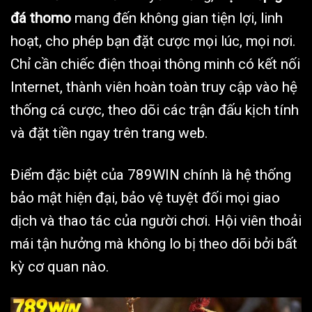
đá thomo
mang đến không gian tiện lợi, linh
hoạt, cho phép bạn đặt cược mọi lúc, mọi nơi.
Chỉ cần chiếc điện thoại thông minh có kết nối
Internet, thành viên hoàn toàn truy cập vào hệ
thống cá cược, theo dõi các trận đấu kịch tính
và đặt tiền ngay trên trang web.
Điểm đặc biệt của 789WIN chính là hệ thống
bảo mật hiện đại, bảo vệ tuyệt đối mọi giao
dịch và thao tác của người chơi. Hội viên thoải
mái tận hưởng mà không lo bị theo dõi bởi bất
kỳ cơ quan nào.